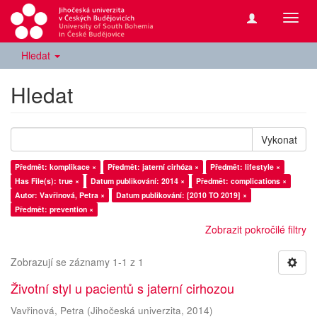
Přepn
navig
Hledat
Hledat
Vykonat
Předmět: komplikace ×
Předmět: jaterní cirhóza ×
Předmět: lifestyle ×
Has File(s): true ×
Datum publikování: 2014 ×
Předmět: complications ×
Autor: Vavřinová, Petra ×
Datum publikování: [2010 TO 2019] ×
Předmět: prevention ×
Zobrazit pokročilé filtry
Zobrazují se záznamy 1-1 z 1
Životní styl u pacientů s jaterní cirhozou
Vavřinová, Petra
(
Jihočeská univerzita
,
2014
)