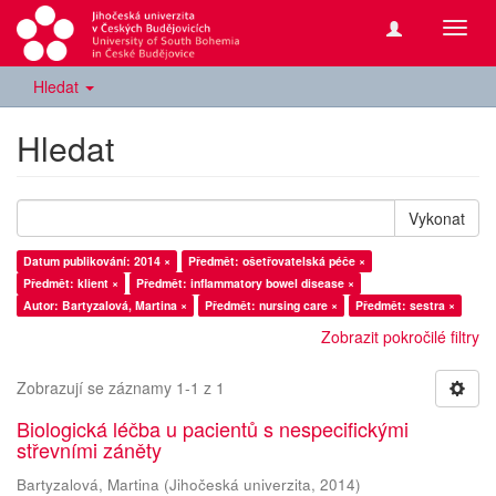
Přepn
navig
Hledat
Hledat
Vykonat
Datum publikování: 2014 ×
Předmět: ošetřovatelská péče ×
Předmět: klient ×
Předmět: inflammatory bowel disease ×
Autor: Bartyzalová, Martina ×
Předmět: nursing care ×
Předmět: sestra ×
Zobrazit pokročilé filtry
Zobrazují se záznamy 1-1 z 1
Biologická léčba u pacientů s nespecifickými
střevními záněty
Bartyzalová, Martina
(
Jihočeská univerzita
,
2014
)