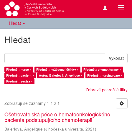
Přepn
navig
Hledat
Hledat
Vykonat
Předmět: nurse ×
Předmět: nežádoucí účinky ×
Předmět: chemotherapy ×
Předmět: pacient ×
Autor: Baierlová, Angélique ×
Předmět: nursing care ×
Předmět: sestra ×
Zobrazit pokročilé filtry
Zobrazují se záznamy 1-1 z 1
Ošetřovatelská péče o hematoonkologického
pacienta podstupujícího chemoterapii
Baierlová, Angélique
(
Jihočeská univerzita
,
2021
)