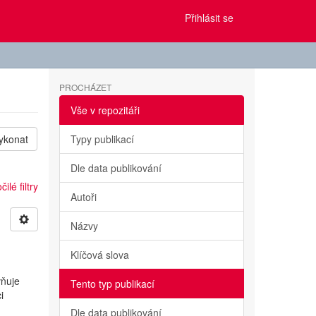
Přihlásit se
PROCHÁZET
Vše v repozitáři
ykonat
Typy publikací
Dle data publikování
ilé filtry
Autoři
Názvy
Klíčová slova
vňuje
Tento typ publikací
i
Dle data publikování