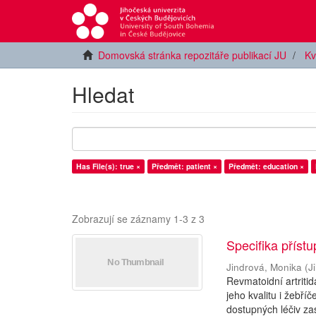
Domovská stránka repozitáře publikací JU
Kv
Hledat
Has File(s): true ×
Předmět: patient ×
Předmět: education ×
Zobrazují se záznamy 1-3 z 3
Specifika příst
Jindrová, Monika
(
J
Revmatoidní artriti
jeho kvalitu i žebř
dostupných léčiv zast