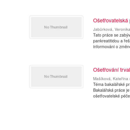
Ošetřovatelská 
Jabůrková, Veronik
Tato práce se zabýv
pankreatitidou a ře
informováni o změně 
Ošetřování trva
Mašíková, Kateřina
Téma bakalářské prá
Bakalářská práce je
ošetřovatelské péče