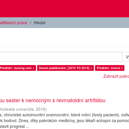
alifikační práce
Hledat
V
Předmět: nursing care ×
Datum publikování: [2010 TO 2019] ×
Předmět: sestra ×
Zobrazit pokroč
upu sester k nemocným s revmatoidní artritidou
ihočeská univerzita
,
2016
)
da, chronické autoimunitní onemocnění, které mění životy pacientů, ovli
íček hodnot. Dnes, díky pokrokům medicíny, jsou lékaři schopni za pomoc
avit progresi ...