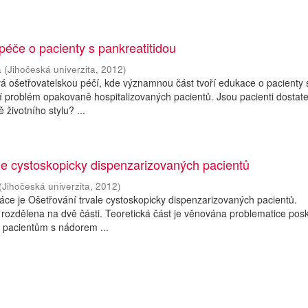
péče o pacienty s pankreatitidou
a
(
Jihočeská univerzita
,
2012
)
á ošetřovatelskou péčí, kde významnou část tvoří edukace o pacienty 
ší problém opakovaně hospitalizovaných pacientů. Jsou pacienti dostat
životního stylu? ...
le cystoskopicky dispenzarizovaných pacientů
(
Jihočeská univerzita
,
2012
)
ce je Ošetřování trvale cystoskopicky dispenzarizovaných pacientů.
 rozdělena na dvě části. Teoretická část je věnována problematice pos
 pacientům s nádorem ...