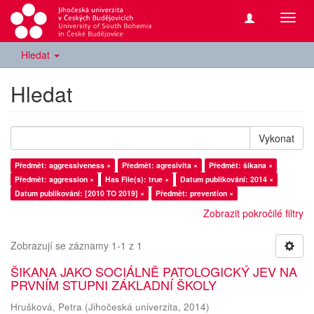
Přepn
navig
Hledat
Hledat
Vykonat
Předmět: aggressiveness ×
Předmět: agresivita ×
Předmět: šikana ×
Předmět: aggression ×
Has File(s): true ×
Datum publikování: 2014 ×
Datum publikování: [2010 TO 2019] ×
Předmět: prevention ×
Zobrazit pokročilé filtry
Zobrazují se záznamy 1-1 z 1
ŠIKANA JAKO SOCIÁLNĚ PATOLOGICKÝ JEV NA
PRVNÍM STUPNI ZÁKLADNÍ ŠKOLY
Hrušková, Petra
(
Jihočeská univerzita
,
2014
)