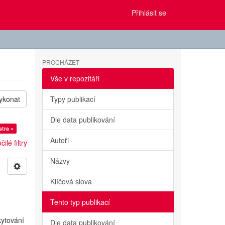
Přihlásit se
PROCHÁZET
Vše v repozitáři
ykonat
Typy publikací
Dle data publikování
stra ×
Autoři
ilé filtry
Názvy
Klíčová slova
Tento typ publikací
kytování
Dle data publikování