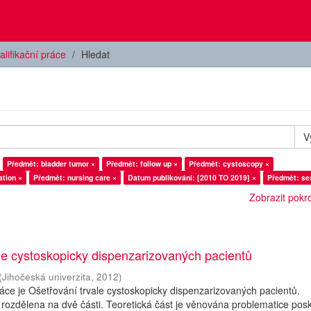
alifikační práce
Hledat
V
Předmět: bladder tumor ×
Předmět: follow up ×
Předmět: cystoscopy ×
tion ×
Předmět: nursing care ×
Datum publikování: [2010 TO 2019] ×
Předmět: se
Zobrazit pokroč
le cystoskopicky dispenzarizovaných pacientů
(
Jihočeská univerzita
,
2012
)
ce je Ošetřování trvale cystoskopicky dispenzarizovaných pacientů.
 rozdělena na dvě části. Teoretická část je věnována problematice pos