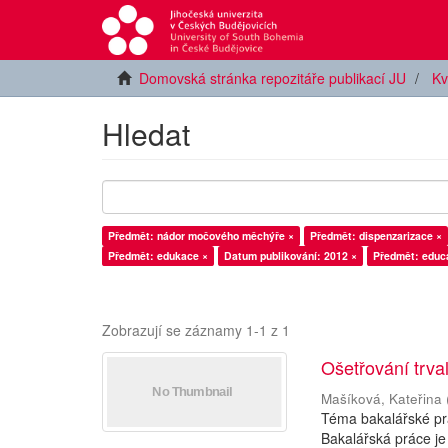
Domovská stránka repozitáře publikací JU
Kv
Hledat
Předmět: nádor močového měchýře ×
Předmět: dispenzarizace ×
Předmět: edukace ×
Datum publikování: 2012 ×
Předmět: educa
Zobrazují se záznamy 1-1 z 1
Ošetřování trva
Mašíková, Kateřina
Téma bakalářské prá
Bakalářská práce je