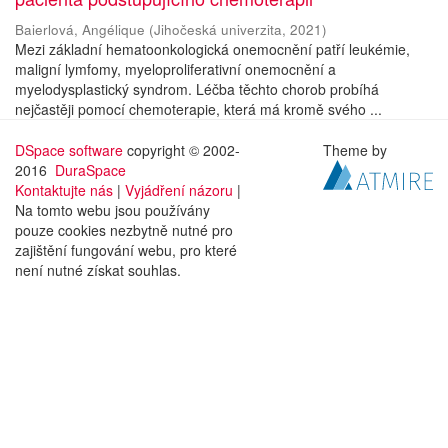
Baierlová, Angélique
(
Jihočeská univerzita
,
2021
)
Mezi základní hematoonkologická onemocnění patří leukémie,
maligní lymfomy, myeloproliferativní onemocnění a
myelodysplastický syndrom. Léčba těchto chorob probíhá
nejčastěji pomocí chemoterapie, která má kromě svého ...
DSpace software
copyright © 2002-
Theme by
2016
DuraSpace
Kontaktujte nás
|
Vyjádření názoru
|
Na tomto webu jsou používány
pouze cookies nezbytně nutné pro
zajištění fungování webu, pro které
není nutné získat souhlas.