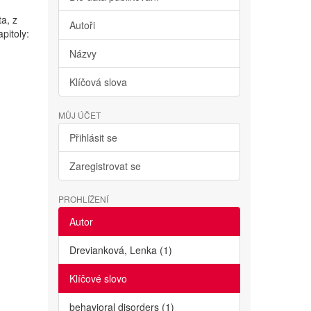
ta, z
Autoři
pitoly:
Názvy
Klíčová slova
MŮJ ÚČET
Přihlásit se
Zaregistrovat se
PROHLÍŽENÍ
Autor
Drevianková, Lenka (1)
Klíčové slovo
behavioral disorders (1)