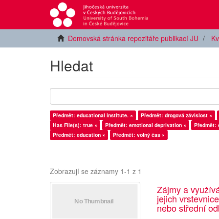
Domovská stránka repozitáře publikací JU
Kv
Hledat
Předmět: educational institute. ×
Předmět: drogová závislost ×
Has File(s): true ×
Předmět: emotional deprivation ×
Předmět: 
Předmět: education ×
Předmět: volný čas ×
Zobrazují se záznamy 1-1 z 1
Zájmy a využív
jejich vrstevnic
nebo střední od