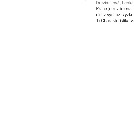
Drevianková, Lenka
Práce je rozdělena d
nichž vychází výzkum
1) Charakteristika vě