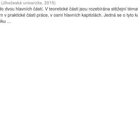
(
Jihočeská univerzita
,
2015
)
o dvou hlavních částí. V teoretické části jsou rozebírána stěžejní téma
 v praktické části práce, v osmi hlavních kapitolách. Jedná se o tyto ka
ku ...