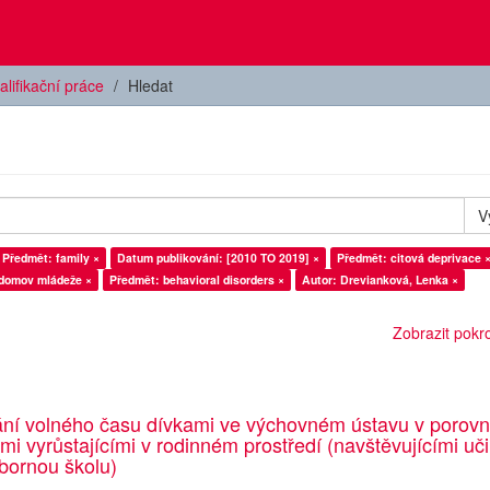
alifikační práce
Hledat
V
Předmět: family ×
Datum publikování: [2010 TO 2019] ×
Předmět: citová deprivace 
domov mládeže ×
Předmět: behavioral disorders ×
Autor: Drevianková, Lenka ×
Zobrazit pokroč
ání volného času dívkami ve výchovném ústavu v porovn
emi vyrůstajícími v rodinném prostředí (navštěvujícími uči
bornou školu)