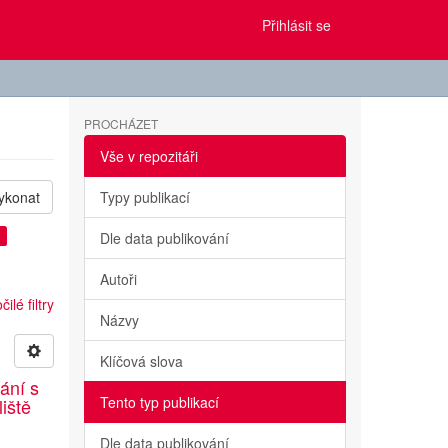
Přihlásit se
PROCHÁZET
Vše v repozitáři
ykonat
Typy publikací
×
Dle data publikování
Autoři
ilé filtry
Názvy
Klíčová slova
ání s
Tento typ publikací
liště
Dle data publikování