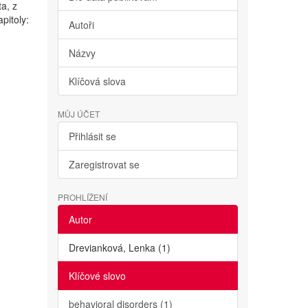
ta, z
pitoly:
Autoři
Názvy
Klíčová slova
MŮJ ÚČET
Přihlásit se
Zaregistrovat se
PROHLÍŽENÍ
Autor
Drevianková, Lenka (1)
Klíčové slovo
behavioral disorders (1)