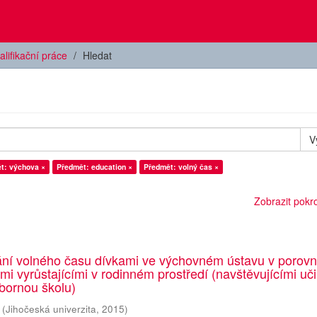
alifikační práce
Hledat
V
t: výchova ×
Předmět: education ×
Předmět: volný čas ×
Zobrazit pokroč
ání volného času dívkami ve výchovném ústavu v porovn
emi vyrůstajícími v rodinném prostředí (navštěvujícími uči
bornou školu)
(
Jihočeská univerzita
,
2015
)