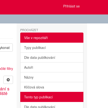
Přihlásit se
PROCHÁZET
Vše v repozitáři
ykonat
Typy publikací
Dle data publikování
Autoři
ilé filtry
Názvy
Klíčová slova
ání s
liště
Tento typ publikací
Dle data publikování