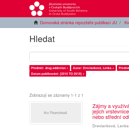
Domovská stránka repozitáře publikací JU
Kv
Hledat
Předmět: drug addiction ×
Autor: Drevianková, Lenka ×
Předmě
Datum publikování: [2010 TO 2019] ×
Zobrazují se záznamy 1-1 z 1
Zájmy a využív
jejich vrstevnic
nebo střední od
Drevianková, Lenka