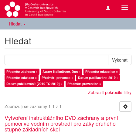
Přepn
navig
Hledat
Hledat
Vykonat
Předmět: záchrana ×
Autor: Kallmünzer, Dan ×
Předmět: education ×
Předmět: edukace ×
Předmět: prevence ×
Datum publikování: 2019 ×
Datum publikování: [2010 TO 2019] ×
Předmět: prevention ×
Zobrazit pokročilé filtry
Zobrazují se záznamy 1-1 z 1
Vytvoření instruktážního DVD záchrany a první
pomoci ve vodním prostředí pro žáky druhého
stupně základních škol