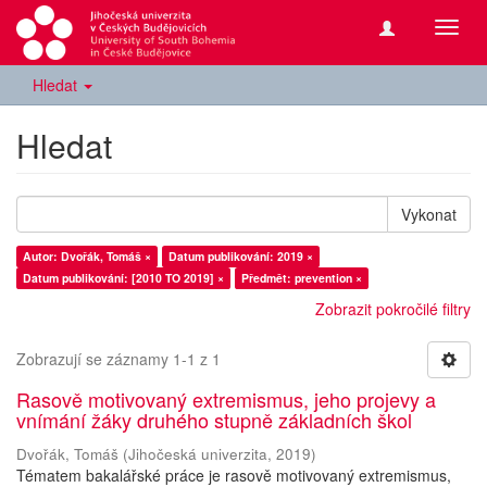
Přepn
navig
Hledat
Hledat
Vykonat
Autor: Dvořák, Tomáš ×
Datum publikování: 2019 ×
Datum publikování: [2010 TO 2019] ×
Předmět: prevention ×
Zobrazit pokročilé filtry
Zobrazují se záznamy 1-1 z 1
Rasově motivovaný extremismus, jeho projevy a
vnímání žáky druhého stupně základních škol
Dvořák, Tomáš
(
Jihočeská univerzita
,
2019
)
Tématem bakalářské práce je rasově motivovaný extremismus,