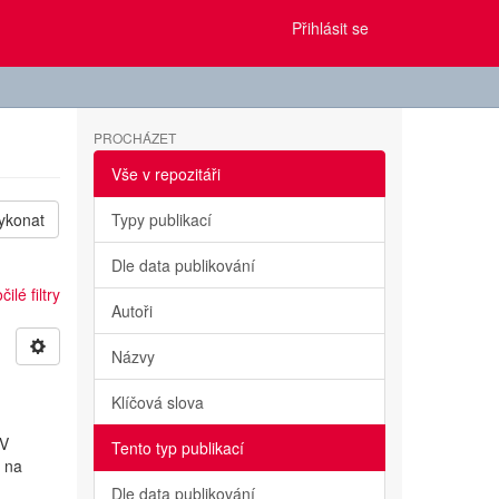
Přihlásit se
PROCHÁZET
Vše v repozitáři
ykonat
Typy publikací
Dle data publikování
ilé filtry
Autoři
Názvy
Klíčová slova
 V
Tento typ publikací
y na
Dle data publikování