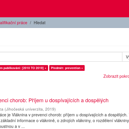
alifikační práce
Hledat
V
m publikování: [2010 TO 2019] ×
Předmět: prevention ×
Zobrazit pokroč
enci chorob: Příjem u dospívajících a dospělých
za
(
Jihočeská univerzita
,
2019
)
ce je Vláknina v prevenci chorob: příjem u dospívajících a dospělých.
u základní informace o vláknině, o zdrojích vlákniny, o rozdělení vláknin
ustnou a v ...