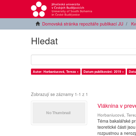
Domovská stránka repozitáře publikací JU
Kv
Hledat
Autor: Horbaniucová, Tereza ×
Datum publikování: 2019 ×
Datu
Zobrazují se záznamy 1-1 z 1
Vláknina v prev
Horbaniucová, Tere
Téma bakalářské prá
teoretické části jso
rozpustnou a nerozp