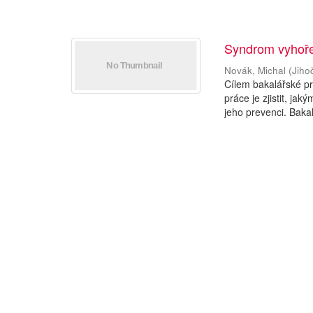
Syndrom vyhořen
Novák, Michal
(
Jiho
Cílem bakalářské pr
práce je zjistit, j
jeho prevenci. Bakal