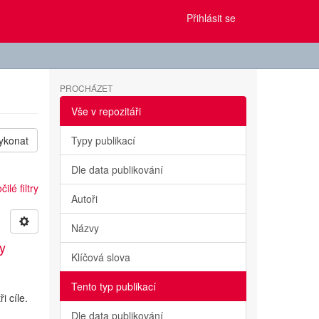
Přihlásit se
PROCHÁZET
Vše v repozitáři
ykonat
Typy publikací
Dle data publikování
ilé filtry
Autoři
Názvy
ty
Klíčová slova
Tento typ publikací
i cíle.
Dle data publikování