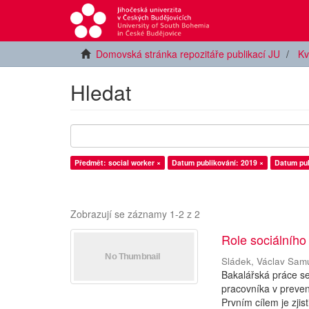
Domovská stránka repozitáře publikací JU
Kv
Hledat
Předmět: social worker ×
Datum publikování: 2019 ×
Datum pub
Zobrazují se záznamy 1-2 z 2
Role sociálního
Sládek, Václav Sam
Bakalářská práce se
pracovníka v prevenc
Prvním cílem je zjisti