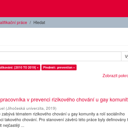
alifikační práce
Hledat
V
likování: [2010 TO 2019] ×
Předmět: prevention ×
Zobrazit pokroč
 pracovníka v prevenci rizikového chování u gay komuni
uel
(
Jihočeská univerzita
,
2019
)
 zabývá tématem rizikového chování u gay komunity a rolí sociálního
i takového chování. Pro stanovení závěrů této práce byly definovány tř
t nejčastěji ...