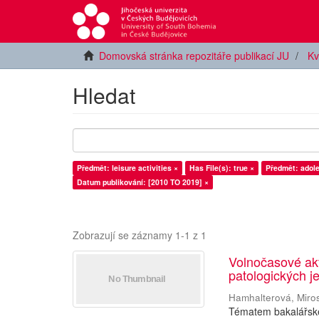
Domovská stránka repozitáře publikací JU
Kv
Hledat
Předmět: leisure activities ×
Has File(s): true ×
Předmět: adol
Datum publikování: [2010 TO 2019] ×
Zobrazují se záznamy 1-1 z 1
Volnočasové ak
patologických j
Hamhalterová, Miro
Tématem bakalářské