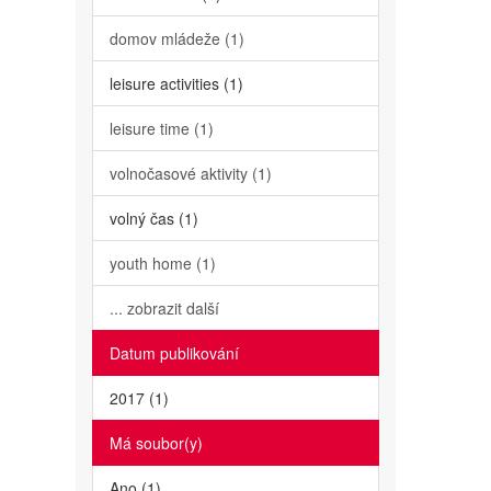
domov mládeže (1)
leisure activities (1)
leisure time (1)
volnočasové aktivity (1)
volný čas (1)
youth home (1)
... zobrazit další
Datum publikování
2017 (1)
Má soubor(y)
Ano (1)