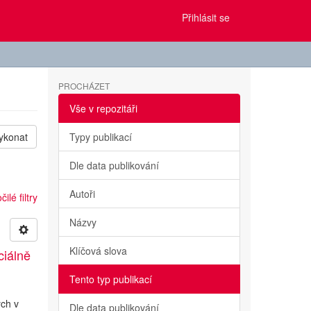
Přihlásit se
PROCHÁZET
Vše v repozitáři
ykonat
Typy publikací
Dle data publikování
Autoři
ilé filtry
Názvy
Klíčová slova
ciálně
Tento typ publikací
ých v
Dle data publikování