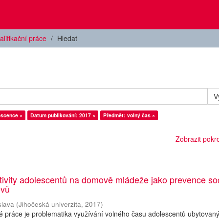
alifikační práce
Hledat
V
escence ×
Datum publikování: 2017 ×
Předmět: volný čas ×
Zobrazit pokroč
tivity adolescentů na domově mládeže jako prevence so
evů
slava
(
Jihočeská univerzita
,
2017
)
 práce je problematika využívání volného času adolescentů ubytovan