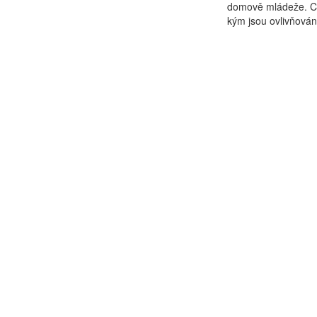
domově mládeže. Cíl
kým jsou ovlivňováni,