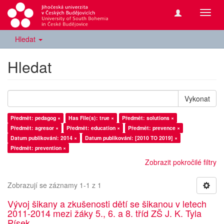
Přepn
navig
Hledat
Hledat
Vykonat
Předmět: pedagog ×
Has File(s): true ×
Předmět: solutions ×
Předmět: agresor ×
Předmět: education ×
Předmět: prevence ×
Datum publikování: 2014 ×
Datum publikování: [2010 TO 2019] ×
Předmět: prevention ×
Zobrazit pokročilé filtry
Zobrazují se záznamy 1-1 z 1
Vývoj šikany a zkušenosti dětí se šikanou v letech
2011-2014 mezi žáky 5., 6. a 8. tříd ZŠ J. K. Tyla
Písek