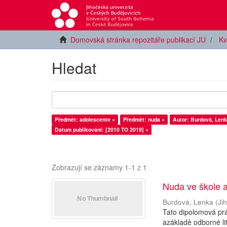
Domovská stránka repozitáře publikací JU
Kv
Hledat
Předmět: adolescente ×
Předmět: nuda ×
Autor: Burdová, Lenk
Datum publikování: [2010 TO 2019] ×
Zobrazují se záznamy 1-1 z 1
Nuda ve škole a
Burdová, Lenka
(
Ji
Tato dipolomová prá
azákladě odborné li