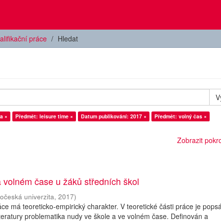
alifikační práce
Hledat
V
a ×
Předmět: leisure time ×
Datum publikování: 2017 ×
Předmět: volný čas ×
Zobrazit pokroč
 volném čase u žáků středních škol
hočeská univerzita
,
2017
)
ce má teoreticko-empirický charakter. V teoretické části práce je pops
teratury problematika nudy ve škole a ve volném čase. Definován a