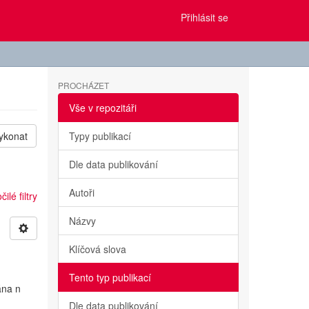
Přihlásit se
PROCHÁZET
Vše v repozitáři
ykonat
Typy publikací
Dle data publikování
Autoři
ilé filtry
Názvy
Klíčová slova
Tento typ publikací
ána n
Dle data publikování