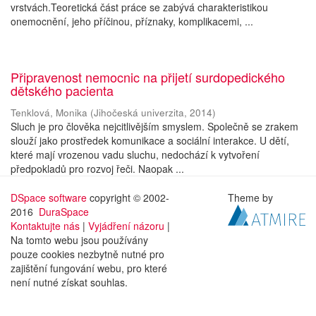
vrstvách.Teoretická část práce se zabývá charakteristikou
onemocnění, jeho příčinou, příznaky, komplikacemi, ...
Připravenost nemocnic na přijetí surdopedického
dětského pacienta
Tenklová, Monika
(
Jihočeská univerzita
,
2014
)
Sluch je pro člověka nejcitlivějším smyslem. Společně se zrakem
slouží jako prostředek komunikace a sociální interakce. U dětí,
které mají vrozenou vadu sluchu, nedochází k vytvoření
předpokladů pro rozvoj řeči. Naopak ...
DSpace software
copyright © 2002-
Theme by
2016
DuraSpace
Kontaktujte nás
|
Vyjádření názoru
|
Na tomto webu jsou používány
pouze cookies nezbytně nutné pro
zajištění fungování webu, pro které
není nutné získat souhlas.