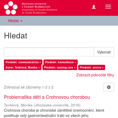
Přepn
navig
Hledat
Hledat
Vykonat
Předmět: communication ×
Předmět: komunikace ×
Autor: Tenklová, Monika ×
Předmět: nursing care ×
Předmět: sestra ×
Zobrazit pokročilé filtry
Zobrazují se záznamy 1-2 z 2
Problematika dětí s Crohnovou chorobou
Tenklová, Monika
(
Jihočeská univerzita
,
2016
)
Crohnova choroba je chronické zánětlivé onemocnění, které
postihuje celý gastrointestinální trakt ve všech jeho