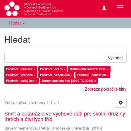
Přepn
navig
Hledat
Hledat
Vykonat
Předmět: edukace ×
Předmět: death ×
Datum publikování: 2016 ×
Předmět: výchova ×
Předmět: vzdělávání ×
Předmět: education ×
Předmět: volný čas ×
Datum publikování: [2010 TO 2019] ×
Zobrazit pokročilé filtry
Zobrazují se záznamy 1-1 z 1
Smrt a eutanázie ve výchově dětí pro školní družiny
třetích a čtvrtých tříd
Bayernheimerová, Petra
(
Jihočeská univerzita
,
2016
)