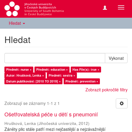
Přepn
navig
Hledat
Hledat
Vykonat
Předmět: nurse ×
Předmět: education ×
Has File(s): true ×
Autor: Hrušková, Lenka ×
Předmět: sestra ×
Datum publikování: [2010 TO 2019] ×
Předmět: prevention ×
Zobrazit pokročilé filtry
Zobrazují se záznamy 1-1 z 1
Ošetřovatelská péče u dětí s pneumonií
Hrušková, Lenka
(
Jihočeská univerzita
,
2012
)
Záněty plic stále patří mezi nejčastější a nejzávažnější