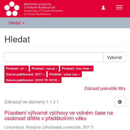
Přepn
navig
Hledat
Hledat
Vykonat
Předmět: art ×
Předmět: rozvoj ×
Předmět: free time ×
Datum publikování: 2017 ×
Předmět: volný čas ×
Datum publikování: [2010 TO 2019] ×
Zobrazit pokročilé filtry
Zobrazují se záznamy 1-1 z 1
Působení výtvarné výchovy ve volném čase na
osobnost dítěte v předškolním věku
Linhartová, Kristýna
(
Jihočeská univerzita
,
2017
)