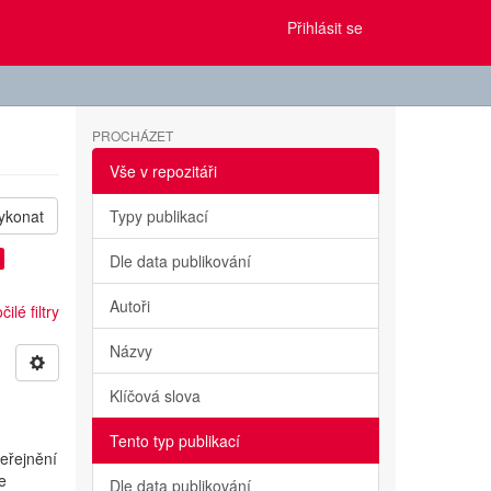
Přihlásit se
PROCHÁZET
Vše v repozitáři
ykonat
Typy publikací
Dle data publikování
Autoři
ilé filtry
Názvy
Klíčová slova
Tento typ publikací
veřejnění
se
Dle data publikování