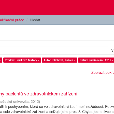
alifikační práce
Hledat
V
×
Předmět: rizikové faktory ×
Autor: Elichová, Ľubica ×
Datum publikování: 2012 ×
Zobrazit pokroč
y pacientů ve zdravotnickém zařízení
hočeská univerzita
,
2012
)
ří k pochybením, která se ve zdravotnictví řadí mezi nežádoucí. Po z
a celé zdravotnické zařízení a snižuje jeho prestiž. Chyba jednotlivce 