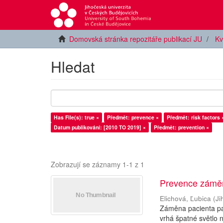
Domovská stránka repozitáře publikací JU
Kv
Hledat
Has File(s): true ×
Předmět: prevence ×
Předmět: risk factors 
Datum publikování: [2010 TO 2019] ×
Předmět: prevention ×
Zobrazují se záznamy 1-1 z 1
Prevence záměn
Elichová, Ľubica
(
Ji
Záměna pacienta pat
vrhá špatné světlo n