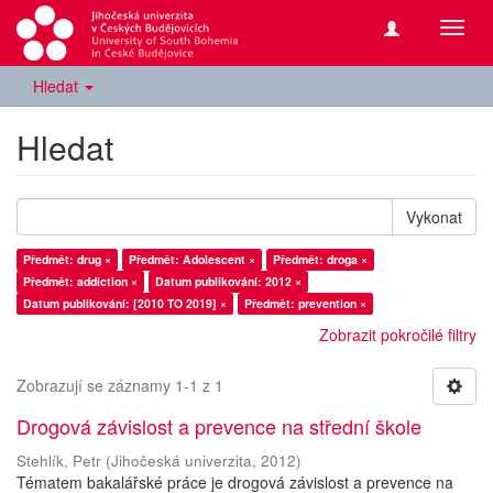
Přepn
navig
Hledat
Hledat
Vykonat
Předmět: drug ×
Předmět: Adolescent ×
Předmět: droga ×
Předmět: addiction ×
Datum publikování: 2012 ×
Datum publikování: [2010 TO 2019] ×
Předmět: prevention ×
Zobrazit pokročilé filtry
Zobrazují se záznamy 1-1 z 1
Drogová závislost a prevence na střední škole
Stehlík, Petr
(
Jihočeská univerzita
,
2012
)
Tématem bakalářské práce je drogová závislost a prevence na