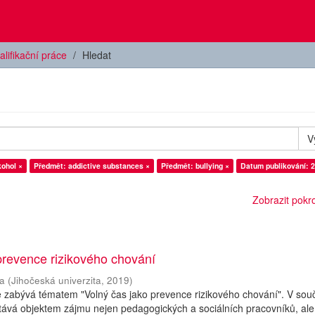
alifikační práce
Hledat
V
kohol ×
Předmět: addictive substances ×
Předmět: bullying ×
Datum publikování: 
Zobrazit pokroč
prevence rizikového chování
a
(
Jihočeská univerzita
,
2019
)
e zabývá tématem "Volný čas jako prevence rizikového chování". V so
tává objektem zájmu nejen pedagogických a sociálních pracovníků, ale