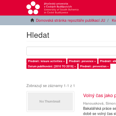
Domovská stránka repozitáře publikací JU
Kv
Hledat
Předmět: leisure activities ×
Předmět: prevence ×
Předmět: al
Datum publikování: [2010 TO 2019] ×
Předmět: prevention ×
Zobrazují se záznamy 1-1 z 1
Volný čas jako 
Hanousková, Simon
Bakalářská práce s
době se volný čas s