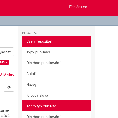
Přihlásit se
PROCHÁZET
Vše v repozitáři
ykonat
Typy publikací
2019 ×
Dle data publikování
Autoři
ilé filtry
Názvy
Klíčová slova
Tento typ publikací
učasné
 stává
Dle data publikování