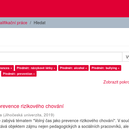
alifikační práce
Hledat
V
tances ×
Předmět: návykové látky ×
Předmět: alcohol ×
Předmět: bullying ×
Předmět: prevention ×
Zobrazit pokroč
prevence rizikového chování
a
(
Jihočeská univerzita
,
2019
)
e zabývá tématem "Volný čas jako prevence rizikového chování". V so
tává objektem zájmu nejen pedagogických a sociálních pracovníků, ale