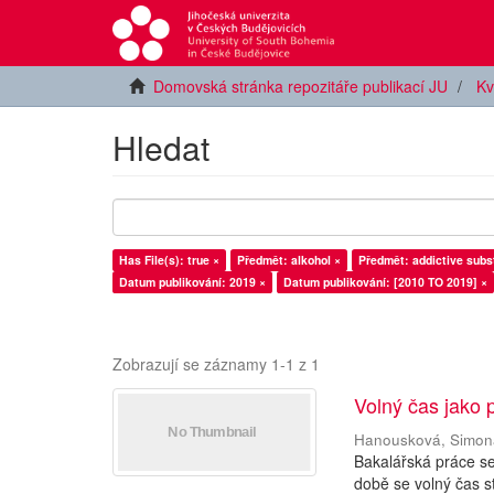
Domovská stránka repozitáře publikací JU
Kv
Hledat
Has File(s): true ×
Předmět: alkohol ×
Předmět: addictive subs
Datum publikování: 2019 ×
Datum publikování: [2010 TO 2019] ×
Zobrazují se záznamy 1-1 z 1
Volný čas jako 
Hanousková, Simon
Bakalářská práce s
době se volný čas s