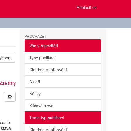
Přihlásit se
PROCHÁZET
Vše v repozitáři
ykonat
Typy publikací
Dle data publikování
Autoři
ilé filtry
Názvy
Klíčová slova
Tento typ publikací
učasné
 stává
Dle data publikování