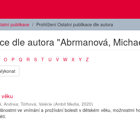
tatní publikace
Prohlížení Ostatní publikace dle autora
ace dle autora "Abrmanová, Micha
O
P
Q
R
S
T
U
V
W
X
Y
Z
Vykonat
o věku
, Andrea
;
Tóthová, Valérie
(
Ambit Media
,
2020
)
dlišnostmi ve vnímání a prožívání bolesti v dětském věku, možnostmi 
ětí.