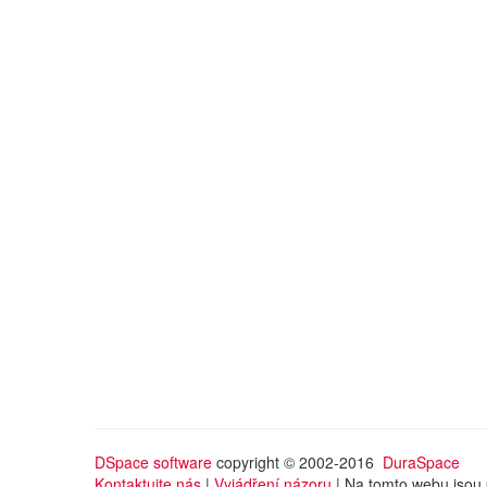
DSpace software
copyright © 2002-2016
DuraSpace
Kontaktujte nás
|
Vyjádření názoru
| Na tomto webu jsou 