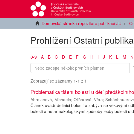
Domovská stránka repozitáře publikací JU
Os
Prohlížení Ostatní publik
0-9
A
B
C
D
E
F
G
H
I
J
K
L
M
N
Zobrazují se záznamy 1-1 z 1
Problematika tišení bolesti u dětí předškolníh
Abrmanová, Michaela
;
Olišarová, Věra
;
Schönbauerová
Článek uvádí definici bolesti a zabývá se věkovými o
bolesti a nefarmakologickými způsoby léčby bolesti u d