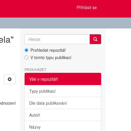
Přihlásit se
ela"
Prohledat repozitář
V tomto typu publikací
PROCHÁZET
Vše v repozitáři
Typy publikací
hodnocení
Dle data publikování
Autoři
Názvy