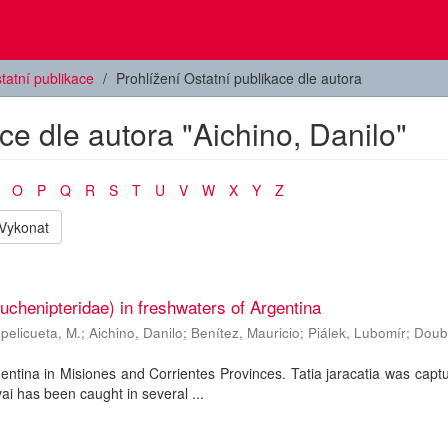
tatní publikace
Prohlížení Ostatní publikace dle autora
ce dle autora "Aichino, Danilo"
O
P
Q
R
S
T
U
V
W
X
Y
Z
Vykonat
Auchenipteridae) in freshwaters of Argentina
pelicueta, M.
;
Aichino, Danilo
;
Benítez, Mauricio
;
Piálek, Lubomír
;
Doub
gentina in Misiones and Corrientes Provinces. Tatia jaracatia was capt
ai has been caught in several ...