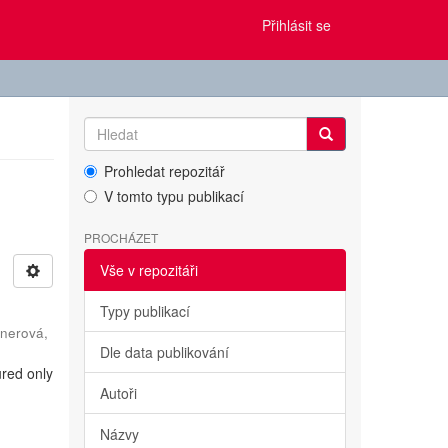
Přihlásit se
Prohledat repozitář
V tomto typu publikací
PROCHÁZET
Vše v repozitáři
Typy publikací
nerová,
Dle data publikování
ured only
Autoři
Názvy