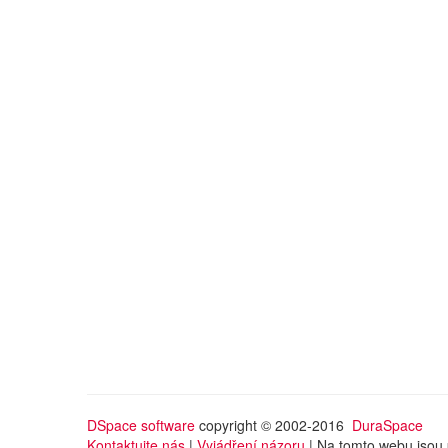
DSpace software
copyright © 2002-2016
DuraSpace
Kontaktujte nás
|
Vyjádření názoru
| Na tomto webu jsou 