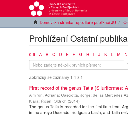
Domovská stránka repozitáře publikací JU
Os
Prohlížení Ostatní publika
0-9
A
B
C
D
E
F
G
H
I
J
K
L
M
N
Zobrazují se záznamy 1-1 z 1
First record of the genus Tatia (Siluriformes: 
Almirón, Adriana
;
Casciotta, Jorge
;
de las Mercedes Az
Klára
;
Říčan, Oldřich
(
2014
)
The genus Tatia is recorded for the first time from Ar
in the arroyo Deseado, río Iguazú basin, and Tatia neiv