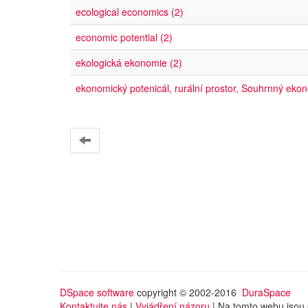
ecological economics (2)
economic potential (2)
ekologická ekonomie (2)
ekonomický potenicál, rurální prostor, Souhrnný eko
DSpace software
copyright © 2002-2016
DuraSpace
Kontaktujte nás
|
Vyjádření názoru
| Na tomto webu jsou 