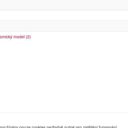
nomický model (2)
používány pouze cookies nezbytně nutné pro zajištění fungování