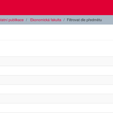
tatní publikace
Ekonomická fakulta
Filtrovat dle předmětu