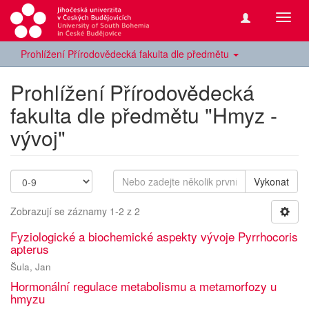
Přepn
navig
Prohlížení Přírodovědecká fakulta dle předmětu
Prohlížení Přírodovědecká
fakulta dle předmětu "Hmyz -
vývoj"
Vykonat
Zobrazují se záznamy 1-2 z 2
Fyziologické a biochemické aspekty vývoje Pyrrhocoris
apterus
Šula, Jan
Hormonální regulace metabolismu a metamorfozy u
hmyzu