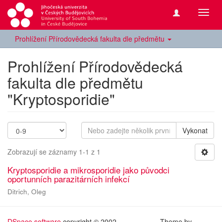
Přepn
navig
Prohlížení Přírodovědecká fakulta dle předmětu
Prohlížení Přírodovědecká
fakulta dle předmětu
"Kryptosporidie"
Vykonat
Zobrazují se záznamy 1-1 z 1
Kryptosporidie a mikrosporidie jako původci
oportunních parazitárních infekcí
Ditrich, Oleg
DSpace software
copyright © 2002-
Theme by