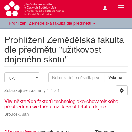
Přepn
navig
Prohlížení Zemědělská fakulta dle předmětu
Prohlížení Zemědělská fakulta
dle předmětu "užitkovost
dojeného skotu"
Vykonat
Zobrazují se záznamy 1-1 z 1
Vliv některých faktorů technologicko-chovatelského
prostředí na welfare a užitkovost telat a dojnic
Brouček, Jan
DSpace software
copyright © 2002-
Theme by