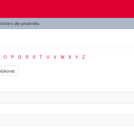
hlížení dle předmětu
O
P
Q
R
S
T
U
V
W
X
Y
Z
Vykonat