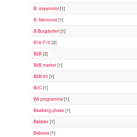
B. miyamotoi
[1]
B. Němcová
[1]
B.Burgdorferi
[1]
B16-F10
[2]
B2B
[2]
B2B market
[1]
B2B trh
[1]
B2C
[1]
BA programme
[1]
Baalberg phase
[1]
Babbler
[1]
Babesia
[1]