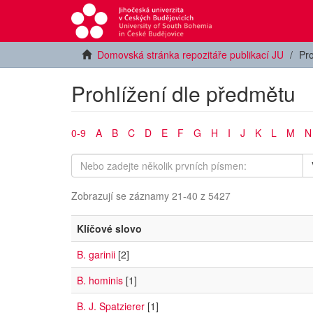
Domovská stránka repozitáře publikací JU
Pro
Prohlížení dle předmětu
0-9
A
B
C
D
E
F
G
H
I
J
K
L
M
N
Zobrazují se záznamy 21-40 z 5427
Klíčové slovo
B. garinii
[2]
B. hominis
[1]
B. J. Spatzierer
[1]