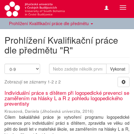
Přepn
navig
Prohlížení Kvalifikační práce dle předmětu
Prohlížení Kvalifikační práce
dle předmětu "R"
Vykonat
Zobrazují se záznamy 1-2 z 2
Individuální práce s dítětem při logopedické prevenci se
zaměřením na hlásky L a R z pohledu logopedického
preventisty
Krausová, Daniela
(
Jihočeská univerzita
,
2016
)
Cílem bakalářské práce je vytvoření programu logopedické
prevence pro individuální práci s dítětem, zpravidla ve věku od
pěti do šesti let v mateřské škole, se zaměřením na hlásky L a R,