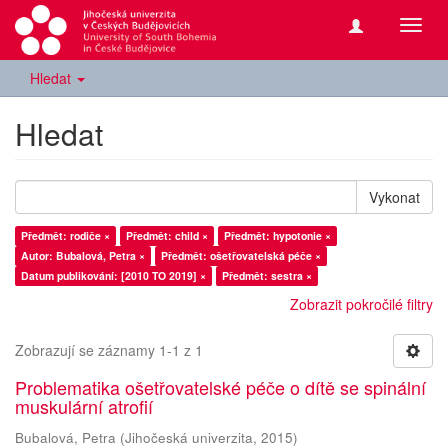
Přepn
navig
Hledat
Hledat
Vykonat
Předmět: rodiče ×
Předmět: child ×
Předmět: hypotonie ×
Autor: Bubalová, Petra ×
Předmět: ošetřovatelská péče ×
Datum publikování: [2010 TO 2019] ×
Předmět: sestra ×
Zobrazit pokročilé filtry
Zobrazují se záznamy 1-1 z 1
Problematika ošetřovatelské péče o dítě se spinální
muskulární atrofií
Bubalová, Petra
(
Jihočeská univerzita
,
2015
)