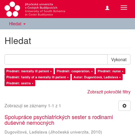
Přepn
navig
Hledat
Hledat
Vykonat
Předmět: mentally ill patient ×
Předmět: cooperation. ×
Předmět: nurse ×
Předmět: family of a mentally ill patient ×
Autor: Dugovičová, Ladislava ×
Předmět: sestra ×
Zobrazit pokročilé filtry
Zobrazují se záznamy 1-1 z 1
Spolupráce psychiatrických sester s rodinami
duševně nemocných
Dugovičová, Ladislava
(
Jihočeská univerzita
,
2010
)