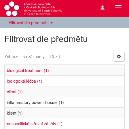
Přepn
navig
Filtrovat dle předmětu
Filtrovat dle předmětu
Zobrazují se záznamy 1-10 z 1
biological treatment (1)
biologická léčba (1)
client (1)
inflammatory bowel disease (1)
klient (1)
nespecifické střevní záněty (1)