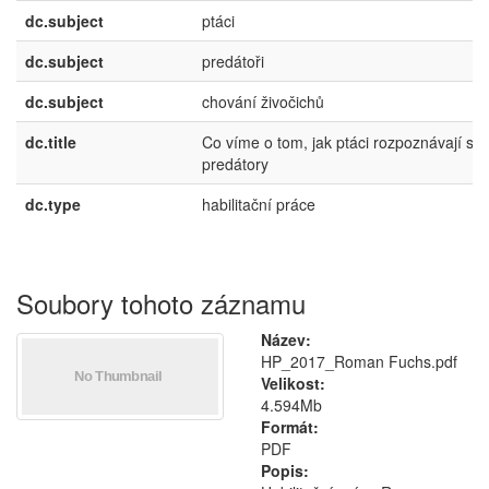
dc.subject
ptáci
dc.subject
predátoři
dc.subject
chování živočichů
dc.title
Co víme o tom, jak ptáci rozpoznávají svo
predátory
dc.type
habilitační práce
Soubory tohoto záznamu
Název:
HP_2017_Roman Fuchs.pdf
Velikost:
4.594Mb
Formát:
PDF
Popis: