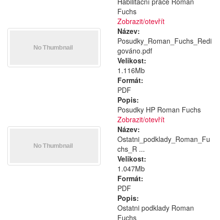
Habilitační práce Roman
Fuchs
Zobrazit/
otevřít
Název:
Posudky_Roman_Fuchs_Redi
gováno.pdf
Velikost:
1.116Mb
Formát:
PDF
Popis:
Posudky HP Roman Fuchs
Zobrazit/
otevřít
Název:
Ostatni_podklady_Roman_Fu
chs_R ...
Velikost:
1.047Mb
Formát:
PDF
Popis:
Ostatni podklady Roman
Fuchs