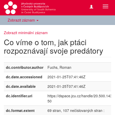
Přepn
navig
Zobrazit záznam
Zobrazit minimální záznam
Co víme o tom, jak ptáci
rozpoznávají svoje predátory
dc.contributor.author
Fuchs, Roman
dc.date.accessioned
2021-01-25T07:41:46Z
dc.date.available
2021-01-25T07:41:46Z
dc.identifier.uri
https://dspace.jcu.cz/handle/20.500.1439
50
dc.format.extent
69 stran, 107 nečíslovaných stran :