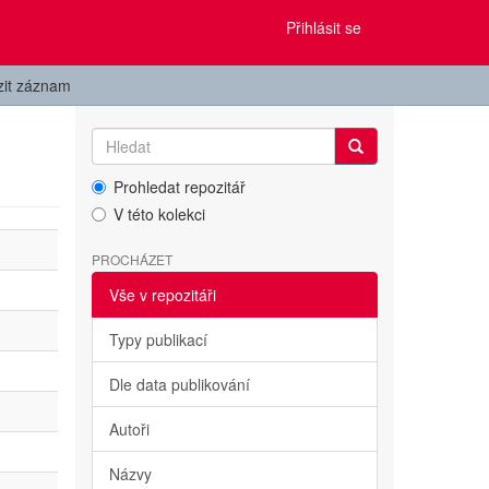
Přihlásit se
zit záznam
Prohledat repozitář
V této kolekci
PROCHÁZET
Vše v repozitáři
Typy publikací
Dle data publikování
Autoři
Názvy