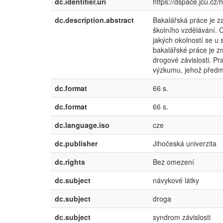
dc.identifier.uri
https://dspace.jcu.cz
dc.description.abstract
Bakalářská práce je z
školního vzdělávání. C
jakých okolností se u 
bakalářské práce je z
drogové závislosti. P
výzkumu, jehož předmě
dc.format
66 s.
dc.format
66 s.
dc.language.iso
cze
dc.publisher
Jihočeská univerzita
dc.rights
Bez omezení
dc.subject
návykové látky
dc.subject
droga
dc.subject
syndrom závislosti