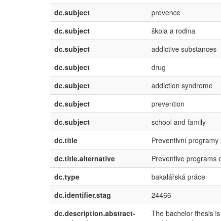
dc.subject
prevence
dc.subject
škola a rodina
dc.subject
addictive substances
dc.subject
drug
dc.subject
addiction syndrome
dc.subject
prevention
dc.subject
school and family
dc.title
Preventivní programy z
dc.title.alternative
Preventive programs o
dc.type
bakalářská práce
dc.identifier.stag
24466
dc.description.abstract-
The bachelor thesis i