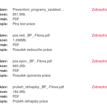
ázev:
Preventivni_programy_zavislost ...
Zobrazit/
o
ikost:
851.5Kb
rmát:
PDF
opis:
Plný text práce
ázev:
pos.ved._BP_-Filova.pdf
Zobrazit/
o
ikost:
1.298Mb
rmát:
PDF
opis:
Posudek vedoucího práce
ázev:
pos.opon._BP_-Filova.pdf
Zobrazit/
o
ikost:
965.2Kb
rmát:
PDF
opis:
Posudek oponenta práce
ázev:
prubeh_obhajoby._BP_-Filova.pdf
Zobrazit/
o
ikost:
184.9Kb
rmát:
PDF
opis:
Průběh obhajoby práce