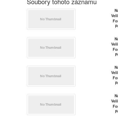
Soubory tohoto záznamu
N
Vel
Fo
P
N
Vel
Fo
P
N
Vel
Fo
P
N
Vel
Fo
P