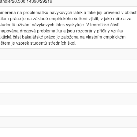
/handle/20.500.14390/29219
aměřena na problematiku návykových látek a také její prevenci v oblast
ílem práce je na základě empirického šetření zjistit, v jaké míře a za
studentů užívání návykových látek vyskytuje. V teoretické části
mapována drogová problematika a jsou rozebrány příčiny vzniku
raktická část bakalářské práce je založena na vlastním empirickém
tem je vzorek studentů středních škol.