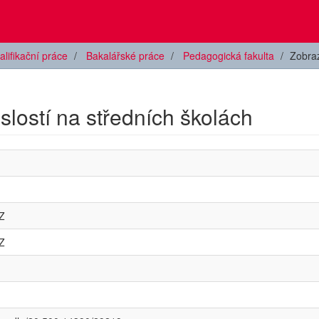
alifikační práce
Bakalářské práce
Pedagogická fakulta
Zobra
slostí na středních školách
Z
Z