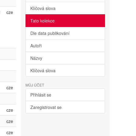
Klíčová slova
i
cze
Tato kolekce
Dle data publikování
Autoři
Názvy
Klíčová slova
MŮJ ÚČET
cze
Přihlásit se
Zaregistrovat se
cze
cze
cze