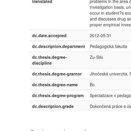
translated
problems in the area of
investigation basis, 
occur in student?s soc
and discusses drug add
proper empirical inves
dc.date.accepted
2012-05-31
dc.description.department
Pedagogická fakulta
dc.thesis.degree-
Zu-SVu
discipline
dc.thesis.degree-grantor
Jihočeská univerzita.
dc.thesis.degree-name
Bc.
dc.thesis.degree-program
Specializace v pedag
dc.description.grade
Dokončená práce s ú