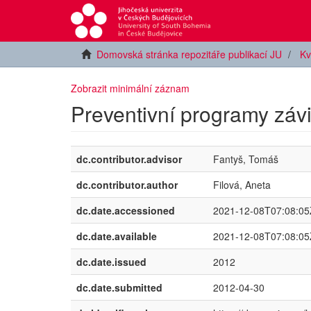
Domovská stránka repozitáře publikací JU
Kv
Zobrazit minimální záznam
Preventivní programy závi
dc.contributor.advisor
Fantyš, Tomáš
dc.contributor.author
Filová, Aneta
dc.date.accessioned
2021-12-08T07:08:05
dc.date.available
2021-12-08T07:08:05
dc.date.issued
2012
dc.date.submitted
2012-04-30