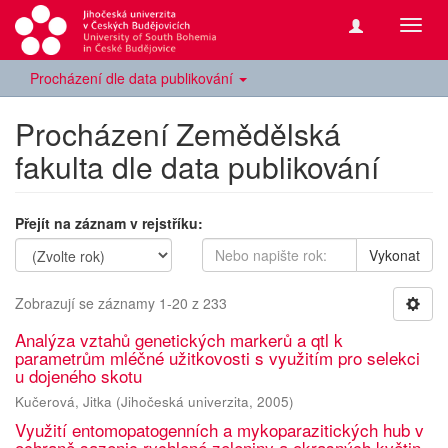
Přepn
navig
Procházení dle data publikování
Procházení Zemědělská
fakulta dle data publikování
Přejít na záznam v rejstříku:
Vykonat
Zobrazují se záznamy 1-20 z 233
Analýza vztahů genetických markerů a qtl k
parametrům mléčné užitkovosti s využitím pro selekci
u dojeného skotu
Kučerová, Jitka
(
Jihočeská univerzita
,
2005
)
Využití entomopatogenních a mykoparazitických hub v
ochraně sazenic rychlené zeleniny a okrasných květin