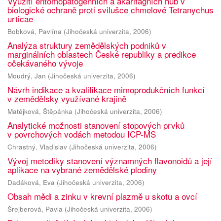
Využití entomopatogenních a akarifágních hub v
biologické ochraně proti svilušce chmelové Tetranychus
urticae
Bobková, Pavlína
(
Jihočeská univerzita
,
2006
)
Analýza struktury zemědělských podniků v
marginálních oblastech České republiky a predikce
očekávaného vývoje
Moudrý, Jan
(
Jihočeská univerzita
,
2006
)
Návrh indikace a kvalifikace mimoprodukčních funkcí
v zemědělsky využívané krajině
Matějková, Štěpánka
(
Jihočeská univerzita
,
2006
)
Analytické možnosti stanovení stopových prvků
v povrchových vodách metodou ICP-MS
Chrastný, Vladislav
(
Jihočeská univerzita
,
2006
)
Vývoj metodiky stanovení významných flavonoidů a její
aplikace na vybrané zemědělské plodiny
Dadáková, Eva
(
Jihočeská univerzita
,
2006
)
Obsah mědi a zinku v krevní plazmě u skotu a ovcí
Šrejberová, Pavla
(
Jihočeská univerzita
,
2006
)