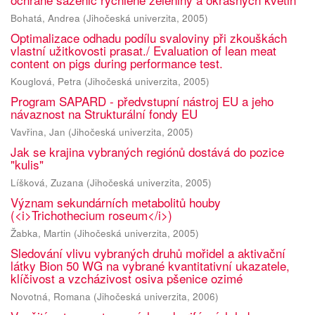
Bohatá, Andrea
(
Jihočeská univerzita
,
2005
)
Optimalizace odhadu podílu svaloviny při zkouškách
vlastní užitkovosti prasat./ Evaluation of lean meat
content on pigs during performance test.
Kouglová, Petra
(
Jihočeská univerzita
,
2005
)
Program SAPARD - předvstupní nástroj EU a jeho
návaznost na Strukturální fondy EU
Vavřina, Jan
(
Jihočeská univerzita
,
2005
)
Jak se krajina vybraných regiónů dostává do pozice
"kulis"
Líšková, Zuzana
(
Jihočeská univerzita
,
2005
)
Význam sekundárních metabolitů houby
(<i>Trichothecium roseum</i>)
Žabka, Martin
(
Jihočeská univerzita
,
2005
)
Sledování vlivu vybraných druhů mořidel a aktivační
látky Bion 50 WG na vybrané kvantitativní ukazatele,
klíčivost a vzcházivost osiva pšenice ozimé
Novotná, Romana
(
Jihočeská univerzita
,
2006
)