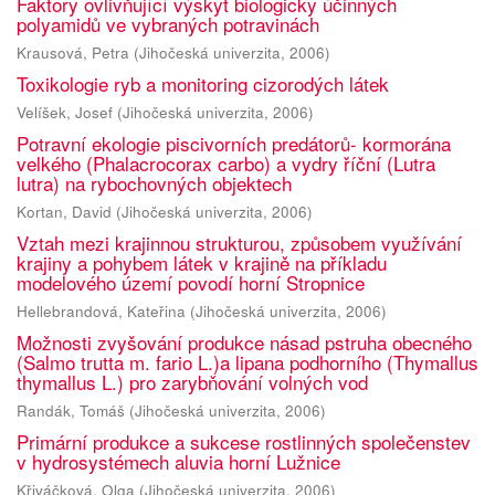
Faktory ovlivňující výskyt biologicky účinných
polyamidů ve vybraných potravinách
Krausová, Petra
(
Jihočeská univerzita
,
2006
)
Toxikologie ryb a monitoring cizorodých látek
Velíšek, Josef
(
Jihočeská univerzita
,
2006
)
Potravní ekologie piscivorních predátorů- kormorána
velkého (Phalacrocorax carbo) a vydry říční (Lutra
lutra) na rybochovných objektech
Kortan, David
(
Jihočeská univerzita
,
2006
)
Vztah mezi krajinnou strukturou, způsobem využívání
krajiny a pohybem látek v krajině na příkladu
modelového území povodí horní Stropnice
Hellebrandová, Kateřina
(
Jihočeská univerzita
,
2006
)
Možnosti zvyšování produkce násad pstruha obecného
(Salmo trutta m. fario L.)a lipana podhorního (Thymallus
thymallus L.) pro zarybňování volných vod
Randák, Tomáš
(
Jihočeská univerzita
,
2006
)
Primární produkce a sukcese rostlinných společenstev
v hydrosystémech aluvia horní Lužnice
Křiváčková, Olga
(
Jihočeská univerzita
,
2006
)