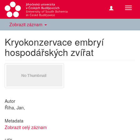
Přepn
navig
Zobrazit záznam
Kryokonzervace embryí
hospodářských zvířat
Autor
Říha, Jan,
Metadata
Zobrazit celý záznam