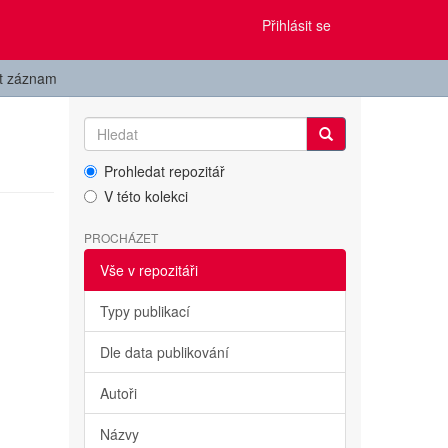
Přihlásit se
it záznam
Prohledat repozitář
V této kolekci
PROCHÁZET
Vše v repozitáři
Typy publikací
Dle data publikování
Autoři
Názvy