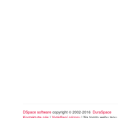
DSpace software
copyright © 2002-2016
DuraSpace
Kontaktujte nás
|
Vyjádření názoru
| Na tomto webu jsou 