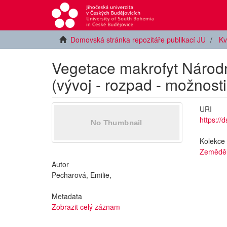
Domovská stránka repozitáře publikací JU
Kv
Vegetace makrofyt Národn
(vývoj - rozpad - možnost
URI
https://
Kolekce
Zeměděl
Autor
Pecharová, Emilie,
Metadata
Zobrazit celý záznam