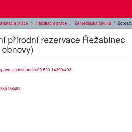
alifikační práce
Habilitační práce
Zemědělská fakulta
Zobraz
í přírodní rezervace Řežabinec
i obnovy)
dspace.jcu.cz/handle/20.500.14390/403
ská fakulta