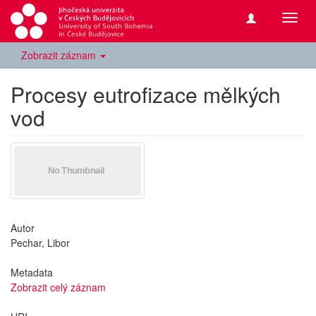
Přepn
navig
Zobrazit záznam
Procesy eutrofizace mělkých
vod
Autor
Pechar, Libor
Metadata
Zobrazit celý záznam