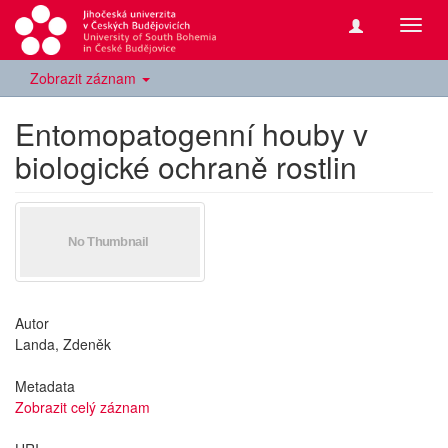
Přepn
navig
Zobrazit záznam
Entomopatogenní houby v
biologické ochraně rostlin
Autor
Landa, Zdeněk
Metadata
Zobrazit celý záznam