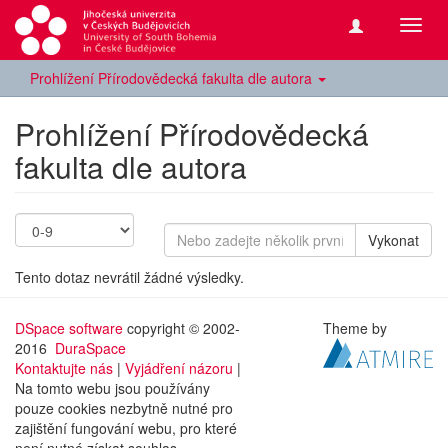
Přepn
navig
Prohlížení Přírodovědecká fakulta dle autora
Prohlížení Přírodovědecká
fakulta dle autora
Vykonat
Tento dotaz nevrátil žádné výsledky.
DSpace software
copyright © 2002-
Theme by
2016
DuraSpace
Kontaktujte nás
|
Vyjádření názoru
|
Na tomto webu jsou používány
pouze cookies nezbytně nutné pro
zajištění fungování webu, pro které