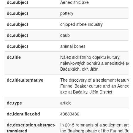
dc.subject
Aeneolithic axe
dc.subject
pottery
dc.subject
chipped stone industry
dc.subject
daub
dc.subject
animal bones
dc.title
Nález sídlištního objektu kultury
nálevkovitých pohárů a eneolitické sek
Bačalkách, okr. Jičín
dc.title.alternative
The discovery of a settlement feature o
Funnel Beaker culture and an Aeneolit
axe at Bačalky, Jičín District
dc.type
article
dc.identifier.obd
43883486
dc.description.abstract-
In 2015 remnants of a settlement area
translated
the Baalberg phase of the Funnel Bea