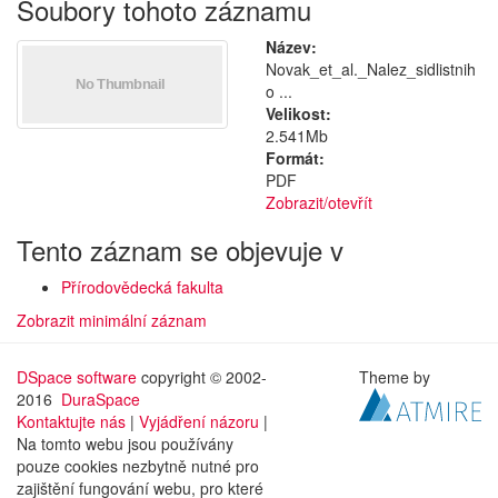
Soubory tohoto záznamu
Název:
Novak_et_al._Nalez_sidlistnih
o ...
Velikost:
2.541Mb
Formát:
PDF
Zobrazit/
otevřít
Tento záznam se objevuje v
Přírodovědecká fakulta
Zobrazit minimální záznam
DSpace software
copyright © 2002-
Theme by
2016
DuraSpace
Kontaktujte nás
|
Vyjádření názoru
|
Na tomto webu jsou používány
pouze cookies nezbytně nutné pro
zajištění fungování webu, pro které