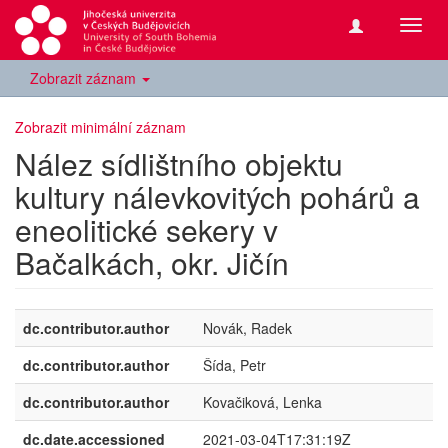
Přepn
navig
Zobrazit záznam
Zobrazit minimální záznam
Nález sídlištního objektu
kultury nálevkovitých pohárů a
eneolitické sekery v
Bačalkách, okr. Jičín
dc.contributor.author
Novák, Radek
dc.contributor.author
Šída, Petr
dc.contributor.author
Kovačiková, Lenka
dc.date.accessioned
2021-03-04T17:31:19Z