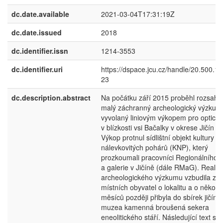
dc.date.available
2021-03-04T17:31:19Z
dc.date.issued
2018
dc.identifier.issn
1214-3553
dc.identifier.uri
https://dspace.jcu.cz/handle/20.500.1
23
dc.description.abstract
Na počátku září 2015 proběhl rozsah
malý záchranný archeologický výzkum
vyvolaný liniovým výkopem pro optický
v blízkosti vsi Bačalky v okrese Jičín (o
Výkop protnul sídlištní objekt kultury
nálevkovitých pohárů (KNP), který
prozkoumali pracovníci Regionálního
a galerie v Jičíně (dále RMaG). Realiz
archeologického výzkumu vzbudila zá
místních obyvatel o lokalitu a o několik
měsíců později přibyla do sbírek jičín
muzea kamenná broušená sekera
eneolitického stáří. Následující text sh