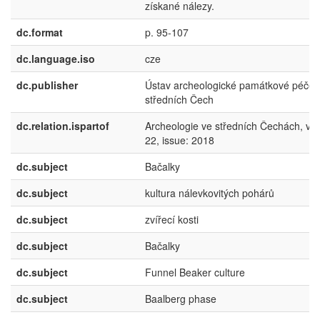
získané nálezy.
dc.format
p. 95-107
dc.language.iso
cze
dc.publisher
Ústav archeologické památkové péče
středních Čech
dc.relation.ispartof
Archeologie ve středních Čechách, vo
22, issue: 2018
dc.subject
Bačalky
dc.subject
kultura nálevkovitých pohárů
dc.subject
zvířecí kosti
dc.subject
Bačalky
dc.subject
Funnel Beaker culture
dc.subject
Baalberg phase