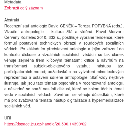
Metadata
Zobrazit celý záznam
Abstrakt
Recenzní stať antologie David ČENĚK – Tereza PORYBNÁ (eds.),
Vizuální antropologie – kultura žitá a viděná. Pavel Mervart:
Červený Kostelec 2010, 332 s., postihuje vybrané tendence, které
formují postavení technických obrazů v soudobých sociálních
vědách. Po základním představení antologie a jejím zařazení do
kontextu diskuse o vizuálních sociálních vědách se tak článek
věnuje zejména třem klíčovým tématům: kritice a návrhům na
transformaci subjekt-objektového vztahu; nástupu tzv.
participatorních metod; požadavkům na vytváření mimotextových
reprezentací a ustavení sdílené antropologie. Stať vždy nejdříve
ilustruje, jak jsou tato témata pojednána v recenzované antologii,
a následně se snaží nastínit diskusi, která se kolem těchto témat
vede v sociálních vědách. Závěrem se věnuje důsledkům, které
má pro zvažovaná témata nástup digitalizace a hypermedializace
sociálních věd.
URI
https://dspace.jcu.cz/handle/20.500.14390/62