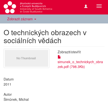
Přepn
navig
Zobrazit záznam
O technických obrazech v
sociálních vědách
Zobrazit/
otevřít
simunek_o_technickych_obra
zek.pdf (798.3Kb)
Datum
2011
Autor
Šimůnek, Michal