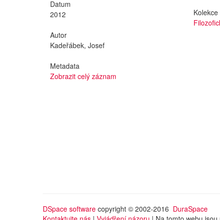
Datum
Kolekce
2012
Filozofi
Autor
Kadeřábek, Josef
Metadata
Zobrazit celý záznam
DSpace software
copyright © 2002-2016
DuraSpace
Kontaktujte nás
|
Vyjádření názoru
| Na tomto webu jsou 