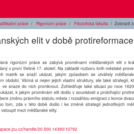
alifikační práce
Rigorózní práce
Filozofická fakulta
Zobrazit 
ských elit v době protireformace
daná rigorózní práce se zabývá proměnami měšťanských elit v kr
aný v první třetině 17. století. Na základě rozboru knih městské prov
ích matrik se snaží ukázat, jakým způsobem se utvářely měšťanské
 období. Všímá si nejen jejich vlastní struktury, ale také strategií, kte
 ve snaze do nich proniknout. Zohledňuje také situaci po roce 1620
ukázat, k jakým proměnám elit došlo v souvislosti s probíhající protir
bere změnu právního statutu města i rozsáhlou emigraci z konce dvacá
po tom, zda v této době došlo i ke změně strategií jednotlivých měš
vstoupit mezi měšťanské elity.
dspace.jcu.cz/handle/20.500.14390/10792