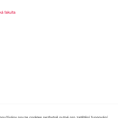
cká fakulta
používány pouze cookies nezbytně nutné pro zajištění fungování