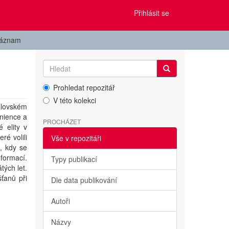
Přihlásit se
záznam
Prohledat repozitář
V této kolekci
álovském
enience a
PROCHÁZET
 elity v
ré volili
Vše v repozitáři
, kdy se
eformací.
Typy publikací
tých let.
ťanů při
Dle data publikování
Autoři
Názvy