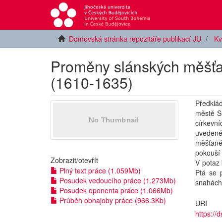
Domovská stránka repozitáře publikací JU
Kv
Proměny slánských měšťan
(1610-1635)
Předklá
městě Sl
církevn
uvedeném
měšťané
pokouší 
Zobrazit/
otevřít
V potaz 
Plný text práce (1.059Mb)
Ptá se 
Posudek vedoucího práce (1.273Mb)
snahách 
Posudek oponenta práce (1.066Mb)
Průběh obhajoby práce (966.3Kb)
URI
https://