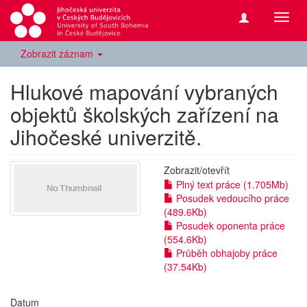
Přepn
navig
Zobrazit záznam
Hlukové mapování vybraných
objektů školských zařízení na
Jihočeské univerzitě.
Zobrazit/
otevřít
Plný text práce (1.705Mb)
Posudek vedoucího práce
(489.6Kb)
Posudek oponenta práce
(554.6Kb)
Průběh obhajoby práce
(37.54Kb)
Datum