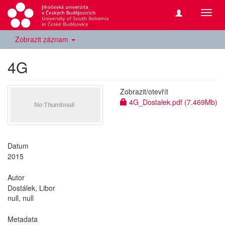
Přepn
navig
Zobrazit záznam
4G
Zobrazit/
otevřít
4G_Dostalek.pdf (7.469Mb)
Datum
2015
Autor
Dostálek, Libor
null, null
Metadata