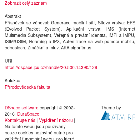
Zobrazit celý záznam
Abstrakt
Příspěvek se věnoval: Generace mobilní sítí, Síťová vrstva: EPS
(Evolved Packet System), Aplikační vrstva: IMS (Internet
Multimedia Subsystem), Veřejná a privátní identita, IMPI a IMPU,
ISIM/USIM, Roaming a IPX, Autentizace na web pomocí mobilu,
odposlech, Zmáčkni a mluv, AKA algoritmus
URI
https://dspace.jcu.cz/handle/20.500.14390/129
Kolekce
Přírodovědecká fakulta
DSpace software
copyright © 2002-
Theme by
2016
DuraSpace
Kontaktujte nás
|
Vyjádření názoru
|
Na tomto webu jsou používány
pouze cookies nezbytně nutné pro
zajištění fungování webu, pro které