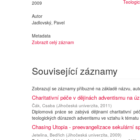
Teologic
2009
Autor
Jadlovský, Pavel
Metadata
Zobrazit celý záznam
Související záznamy
Zobrazují se záznamy příbuzné na základě názvu, aut
Charitativní péče v dějinách adventismu na 
Čák, Csaba
(
Jihočeská univerzita
,
2011
)
Diplomová práce se zabývá dějinami charitativní péč
teologických důrazech adventismu ve vztahu k tématu c
Chasing Utopia - preevangelizace sekulární s
Jetelina, Bedřich
(
Jihočeská univerzita
,
2009
)