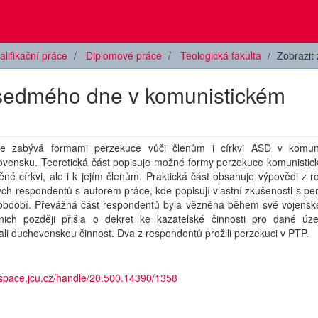
alifikační práce
Diplomové práce
Teologická fakulta
Zobrazit
 sedmého dne v komunistickém
e zabývá formami perzekuce vůči členům i církvi ASD v komun
ovensku. Teoretická část popisuje možné formy perzekuce komunistick
né církvi, ale i k jejím členům. Praktická část obsahuje výpovědi z 
ch respondentů s autorem práce, kde popisují vlastní zkušenosti s pe
bdobí. Převážná část respondentů byla vězněna během své vojenské
nich později přišla o dekret ke kazatelské činnosti pro dané úz
li duchovenskou činnost. Dva z respondentů prožili perzekuci v PTP.
dspace.jcu.cz/handle/20.500.14390/1358