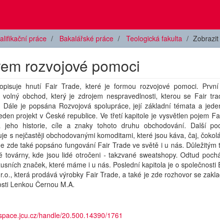
alifikační práce
Bakalářské práce
Teologická fakulta
Zobrazi
orem rozvojové pomoci
opisuje hnutí Fair Trade, které je formou rozvojové pomoci. První 
 volný obchod, který je zdrojem nespravedlnosti, kterou se Fair tra
. Dále je popsána Rozvojová spolupráce, její základní témata a jede
den projekt v České republice. Ve třetí kapitole je vysvětlen pojem Fa
 jeho historie, cíle a znaky tohoto druhu obchodování. Další pod
e s nejčastěji obchodovanými komoditami, které jsou káva, čaj, čokol
Je zde také popsáno fungování Fair Trade ve světě i u nás. Důležitý
é továrny, kde jsou lidé otročeni - takzvané sweatshopy. Odtud poch
xusních značek, které máme i u nás. Poslední kapitola je o společnosti 
.r.o., která prodává výrobky Fair Trade, a také je zde rozhovor se zakl
osti Lenkou Černou M.A.
dspace.jcu.cz/handle/20.500.14390/1761