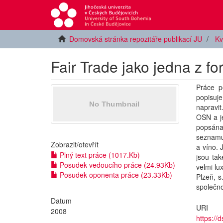
Domovská stránka repozitáře publikací JU
Kv
Fair Trade jako jedna z f
Práce p
popisuje
napravit
OSN a je
popsána
seznamuj
Zobrazit/
otevřít
a víno. 
Plný text práce (1017.Kb)
jsou tak
Posudek vedoucího práce (24.93Kb)
velmi lu
Posudek oponenta práce (23.33Kb)
Plzeň, s
společn
Datum
URI
2008
https://