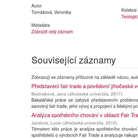
Autor
Kolekce
Tomášová, Veronika
Teologic
Metadata
Zobrazit celý záznam
Související záznamy
Zobrazují se záznamy příbuzné na základě názvu, aut
Představení fair trade a povědomí jihočeské v
Bestrejková, Jana
(
Jihočeská univerzita
,
2017
)
Bakalářská práce se zabývá představením problemati
samotný fair trade, jeho vývoj a propojení s lidskými 
Analýza spotřebního chování v oblasti Fair Tr
Jandová, Lucie
(
Jihočeská univerzita
,
2010
)
Tématem této práce je analýza spotřebního chování v
spotřebitelů o výrobcích Fair Trade a analyzuje nákupní 