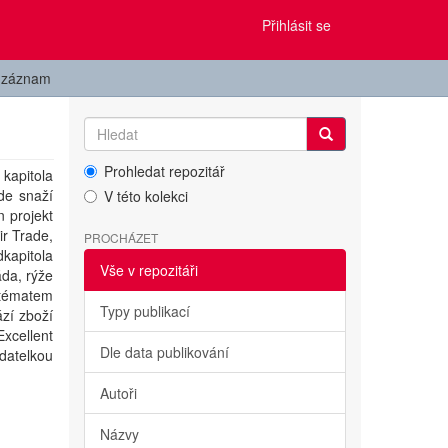
Přihlásit se
t záznam
Prohledat repozitář
kapitola
de snaží
V této kolekci
n projekt
ir Trade,
PROCHÁZET
kapitola
Vše v repozitáři
áda, rýže
m tématem
Typy publikací
ází zboží
Excellent
Dle data publikování
adatelkou
Autoři
Názvy